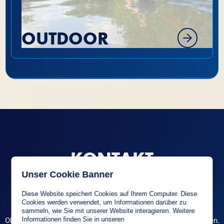
OUTDOOR
KONTAKT
Unser Cookie Banner
Fragen zu Bad Kissingen?
Diese Website speichert Cookies auf Ihrem Computer. Diese
Schreib uns.
Cookies werden verwendet, um Informationen darüber zu
sammeln, wie Sie mit unserer Website interagieren. Weitere
Ob Tipps für Bad Kissingen, Locale, Bars oder Freizeitaktivitäten.
Informationen finden Sie in unseren