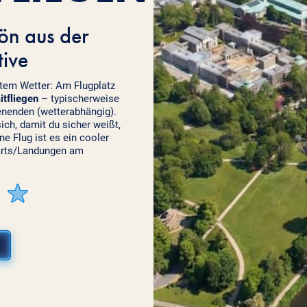
ön aus der
ive
utem Wetter: Am Flugplatz
itfliegen
– typischerweise
enden (wetterabhängig).
ich, damit du sicher weißt,
e Flug ist es ein cooler
arts/Landungen am