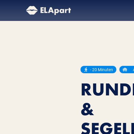
- 20 Minuten
RUND
&
SEGEL